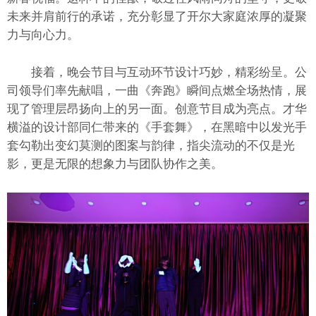
未来并肩前行的承诺，充分彰显了开尔大家庭浓厚的凝聚
力与向心力。
接着，晚会节目与互动环节设计巧妙，精彩纷呈。公
司领导们率先献唱，一曲《奔跑》瞬间点燃全场热情，展
现了管理层昂扬向上的另一面。创意节目成为亮点。才华
横溢的设计部同仁带来的《手套舞》，在黑暗中以发光手
套勾勒出变幻莫测的图案与韵律，指尖流动的不仅是光
影，更是无限的想象力与团队协作之美。