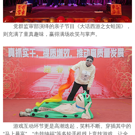
党群监审部演绎的亲子节目《大话西游之女蛙国》，
则充满了童真趣味，赢得满场欢笑与掌声。
游戏互动环节更是高潮迭起，笑料不断。穿插其中的
“马上暴富”、“击鼓纳福”等多轮手机线上竞技游戏，让全