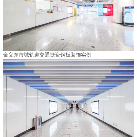
金义东市域轨道交通搪瓷钢板装饰实例