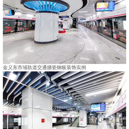
金义东市域轨道交通搪瓷钢板装饰实例