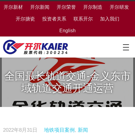
开尔新材
开尔新闻
开尔荣誉
开尔制造
开尔研发
开尔搪瓷
投资者关系
联系开尔
加入我们
English
全国最长轨道交通-金义东市
域轨道交通开通运营
2022年8月31日
地铁项目案例
,
新闻