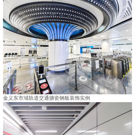
金义东市域轨道交通搪瓷钢板装饰实例