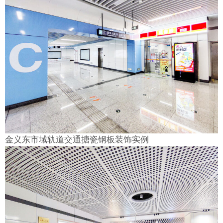
金义东市域轨道交通搪瓷钢板装饰实例