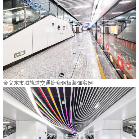
金义东市域轨道交通搪瓷钢板装饰实例